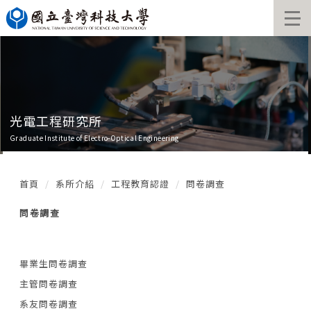
跳
到
主
要
內
容
區
光電工程研究所
Graduate Institute of Electro-Optical Engineering
首頁
系所介紹
工程教育認證
問卷調查
問卷調查
畢業生問卷調查
主管問卷調查
系友問卷調查