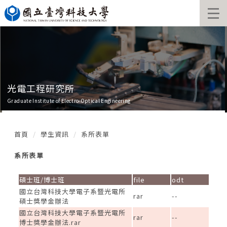
跳
到
主
要
內
容
區
光電工程研究所
Graduate Institute of Electro-Optical Engineering
首頁
學生資訊
系所表單
系所表單
碩士班/博士班
file
odt
國立台灣科技大學電子系暨光電所
rar
--
碩士獎學金辦法
國立台灣科技大學電子系暨光電所
rar
--
博士獎學金辦法.rar