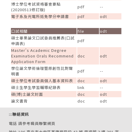
博士學位考試資格審查要點
pdf
--
(20200513修訂版)
電子系及光電所抵免學分申請書
pdf
odt
口試相關
file
odt
碩士畢業論文口試委員推薦表(口試
pdf
申請表)
Master's Academic Degree
Examination Orals Recommend
doc
odt
Application Form
學位論文學術倫理暨原創性比對聲
pdf
--
明書
碩士學位考試委員個人基本資料表
doc
odt
碩士生學生學習輔導紀錄表
link
--
碩(博)士論文封面
doc
odt
論文書背
doc
odt
:::
聯絡資訊
電話
請參考職員聯繫網頁
地址 106 臺北市大安區基隆路四段 43 號 電資館 2 樓 201 室