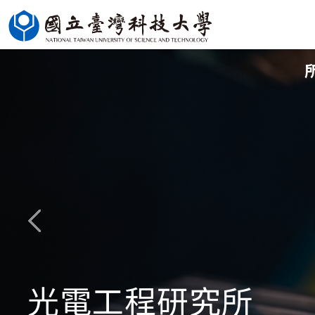
跳
到
主
要
內
容
區
光電工程研究所