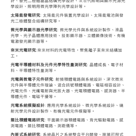
計、發光二極體磊晶結構光學設計、次世代照明與顯示光源光
學設計、照明用微光學陣列光學設計等。
太陽能發電研究
: 太陽能元件裝置光學設計、太陽能電池與發
光二極體整合結構研究等。
微光學與顯示器光學研究
: 微光學元件與系統設計製作、液晶
光學、光子晶體應用技術、投影顯示器、立體顯像技術、有機
電激發光顯示器等。
奈米光電研究
:奈米材料的光電特性，聚焦離子束奈米結構加
工。
光電半導體材料及元件光學特性量測研究
: 晶體成長、電子材
料、半導體特性量測等。
光電與微電子元件研究
: 射頻積體電路與系統設計、深次微米
元件與半導體元件理論、混合訊號積體電路、電磁相容設計、
光電元件、光纖電射與光放大器、光電積體電路、感測器、半
導體元件、電磁干擾等。
光電系統模擬設計
: 應用光學系統設計、微光學系統設計、繞
射光學元件設計製作、有機光電元件模擬等。
類比積體電路研究
: 平面顯示器積體電路、背光驅動電路、感
測電路、類比積體電路、測距儀等。
內嵌式系統研究
: 系統晶片之系統整合平台開發、現場可程式