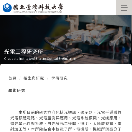
跳
到
主
要
內
容
區
光電工程研究所
Graduate Institute of Electro-Optical Engineering
首頁
招生與研究
學術研究
學術研究
本所目前的研究方向包括光通訊、顯示器、光電半導體與
光電積體電路、光電量測與應用、光電系統模擬、光纖應用、
微光學元件與系統、白光發光二極體、照明、太陽能發電、雷
射加工等。本所除結合本校電子所、電機所、機械所與高分子