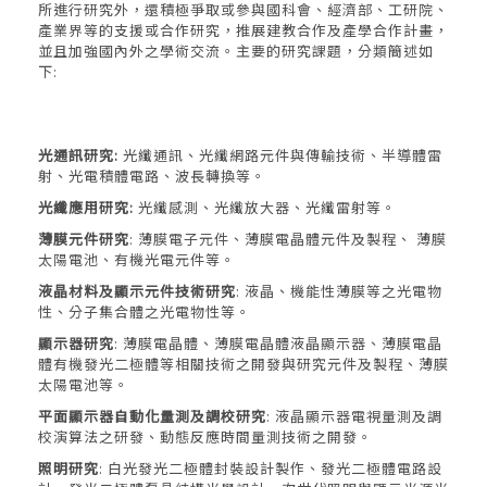
所進行研究外，還積極爭取或參與國科會、經濟部、工研院、
產業界等的支援或合作研究，推展建教合作及產學合作計畫，
並且加強國內外之學術交流。主要的研究課題，分類簡述如
下:
光通訊研究:
光纖通訊、光纖網路元件與傳輸技術、半導體雷
射、光電積體電路、波長轉換等。
光纖應用研究:
光纖感測、光纖放大器、光纖雷射等。
薄膜元件研究
: 薄膜電子元件、薄膜電晶體元件及製程、 薄膜
太陽電池、有機光電元件等。
液晶材料及顯示元件技術研究
: 液晶、機能性薄膜等之光電物
性、分子集合體之光電物性等。
顯示器研究
: 薄膜電晶體、薄膜電晶體液晶顯示器、薄膜電晶
體有機發光二極體等相關技術之開發與研究元件及製程、薄膜
太陽電池等。
平面顯示器自動化量測及調校研究
: 液晶顯示器電視量測及調
校演算法之研發、動態反應時間量測技術之開發。
照明研究
: 白光發光二極體封裝設計製作、發光二極體電路設