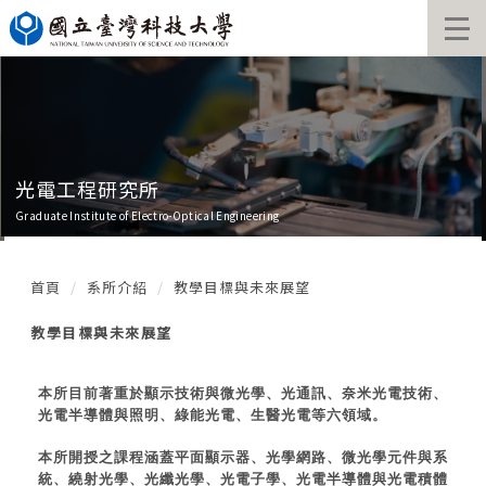
跳
到
主
要
內
容
區
光電工程研究所
Graduate Institute of Electro-Optical Engineering
首頁
系所介紹
教學目標與未來展望
教學目標與未來展望
本所目前著重於顯示技術與微光學、光通訊、奈米光電技術、
光電半導體與照明、綠能光電、生醫光電等六領域。
本所開授之課程涵蓋平面顯示器、光學網路、微光學元件與系
統、繞射光學、光纖光學、光電子學、光電半導體與光電積體