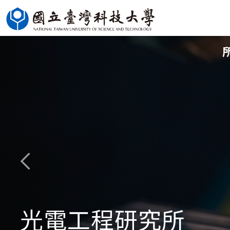
跳
到
主
要
內
容
區
光電工程研究所