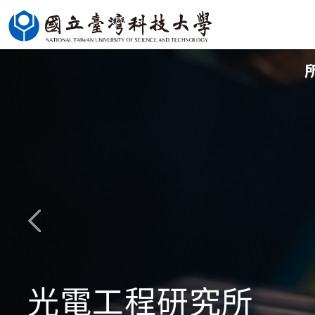
跳
到
主
要
內
容
區
光電工程研究所